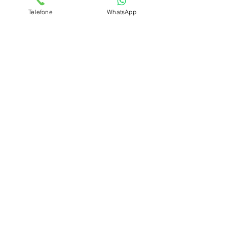
Telefone
WhatsApp
Psiquiatra Recreio dos Bandeirantes
Posts recentes
Ver tudo