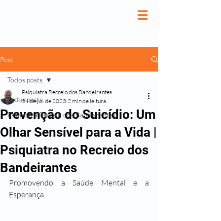
Post
Todos posts
Psiquiatra Recreio dos Bandeirantes
Todos posts
24 de jul. de 2023
2 min de leitura
Fernando Antonio
Prevenção do Suicídio: Um
Psiquiatra Recreio dos Bandeirantes
Olhar Sensível para a Vida |
Psiquiatra no Recreio dos
Bandeirantes
Promovendo a Saúde Mental e a 
Esperança