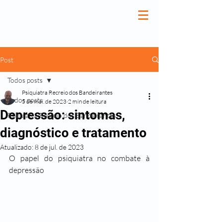
Post
Todos posts
Psiquiatra Recreio dos Bandeirantes
Todos posts
5 de mai. de 2023
2 min de leitura
Fernando Antonio
Depressão: sintomas,
Psiquiatra Recreio dos Bandeirantes
diagnóstico e tratamento
Atualizado:
8 de jul. de 2023
O papel do psiquiatra no combate à 
depressão